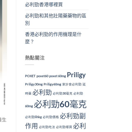
必利勁香港哪裡買
必利勁和其他壯陽藥藥物的區
別
香港必利勁的作用機理是什
麼？
熱點關注
Priligy
POXET
poxet60
poxet 60mg
Priligy30mg
Priligy60mg
家計會必利勁
延
必利勁
時藥
必利勁30毫克
必利勁
必利勁60毫克
60mg
必利勁副
必利勁lihkg
必利勁價格
醫生
作用
必利
必利勁吃法
必利勁哪買