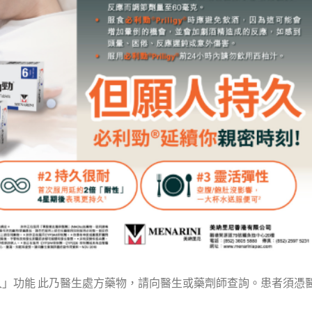
「持久」功能 此乃醫生處方藥物，請向醫生或藥劑師查詢。患者須憑