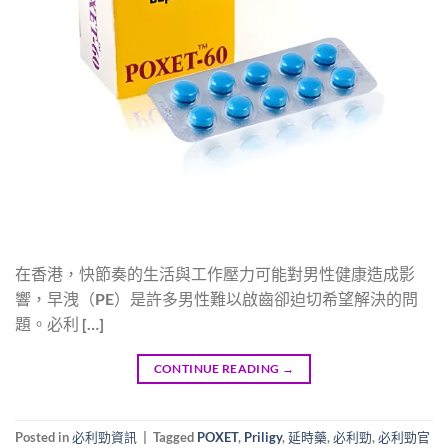
在香港，快節奏的生活與工作壓力可能對男性健康造成影
響，早洩（PE）是許多男性難以啟齒卻迫切希望解決的問
題。必利 […]
CONTINUE READING
→
Posted in
必利勁資訊
|
Tagged
POXET
,
Priligy
,
延時藥
,
必利勁
,
必利勁官